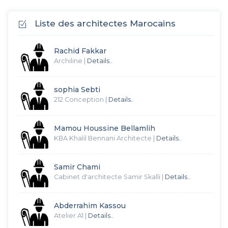
Liste des architectes Marocains
Rachid Fakkar
Archiline
|
Details..
sophia Sebti
212 Conception
|
Details..
Mamou Houssine Bellamlih
KBA Khalil Bennani Architecte
|
Details..
Samir Chami
Cabinet d'architecte Samir Skalli
|
Details..
Abderrahim Kassou
Atelier A1
|
Details..