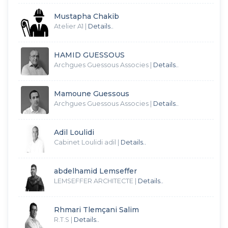
Mustapha Chakib
Atelier A1
|
Details..
HAMID GUESSOUS
Archgues Guessous Associes
|
Details..
Mamoune Guessous
Archgues Guessous Associes
|
Details..
Adil Loulidi
Cabinet Loulidi adil
|
Details..
abdelhamid Lemseffer
LEMSEFFER ARCHITECTE
|
Details..
Rhmari Tlemçani Salim
R.T.S
|
Details..