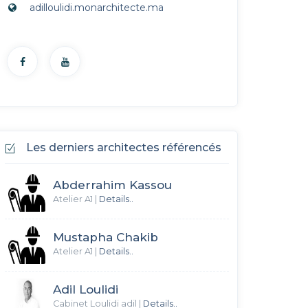
adilloulidi.monarchitecte.ma
Les derniers architectes référencés
Abderrahim Kassou
Atelier A1
|
Details..
Mustapha Chakib
Atelier A1
|
Details..
Adil Loulidi
Cabinet Loulidi adil
|
Details..