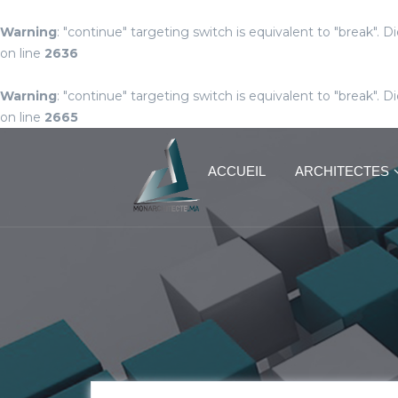
Warning
: "continue" targeting switch is equivalent to "break". 
on line
2636
Warning
: "continue" targeting switch is equivalent to "break". 
on line
2665
ACCUEIL
ARCHITECTES