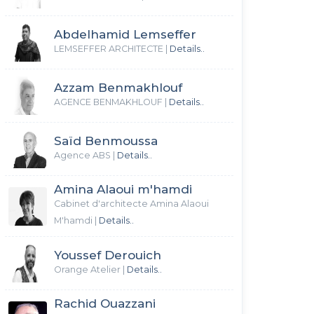
Abdelhamid Lemseffer
LEMSEFFER ARCHITECTE
|
Details..
Azzam Benmakhlouf
AGENCE BENMAKHLOUF
|
Details..
Saïd Benmoussa
Agence ABS
|
Details..
Amina Alaoui m'hamdi
Cabinet d'architecte Amina Alaoui
M'hamdi
|
Details..
Youssef Derouich
Orange Atelier
|
Details..
Rachid Ouazzani