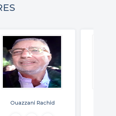
RES
Ouazzani Rachid
Benham