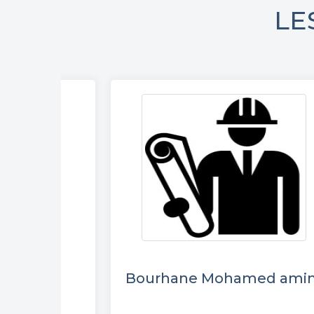
LE
stapha
Bourhane Mohamed ami