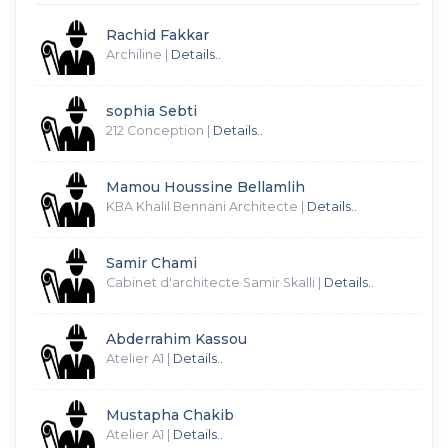
Rachid Fakkar
Archiline
|
Details..
sophia Sebti
212 Conception
|
Details..
Mamou Houssine Bellamlih
KBA Khalil Bennani Architecte
|
Details..
Samir Chami
Cabinet d'architecte Samir Skalli
|
Details..
Abderrahim Kassou
Atelier A1
|
Details..
Mustapha Chakib
Atelier A1
|
Details..