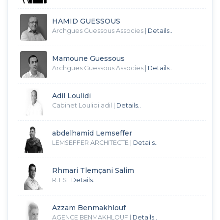
HAMID GUESSOUS
Archgues Guessous Associes
|
Details..
Mamoune Guessous
Archgues Guessous Associes
|
Details..
Adil Loulidi
Cabinet Loulidi adil
|
Details..
abdelhamid Lemseffer
LEMSEFFER ARCHITECTE
|
Details..
Rhmari Tlemçani Salim
R.T.S
|
Details..
Azzam Benmakhlouf
AGENCE BENMAKHLOUF
|
Details..