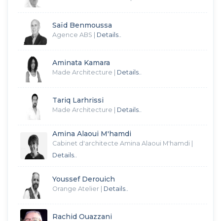
Saïd Benmoussa
Agence ABS
|
Details..
Aminata Kamara
Made Architecture
|
Details..
Tariq Larhrissi
Made Architecture
|
Details..
Amina Alaoui M'hamdi
Cabinet d'architecte Amina Alaoui M'hamdi
|
Details..
Youssef Derouich
Orange Atelier
|
Details..
Rachid Ouazzani