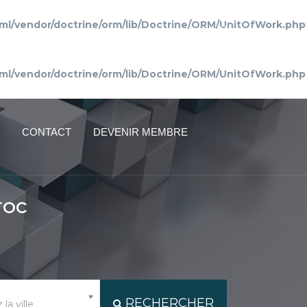
ml/vendor/doctrine/orm/lib/Doctrine/ORM/UnitOfWork.php
Connexion
ml/vendor/doctrine/orm/lib/Doctrine/ORM/UnitOfWork.php
CONTACT
DEVENIR MEMBRE
roc
RECHERCHER
la ville