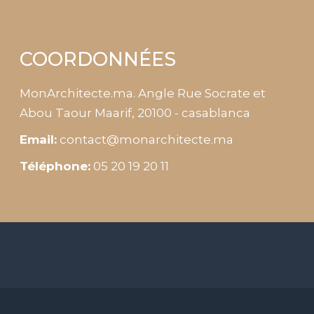
COORDONNÉES
MonArchitecte.ma. Angle Rue Socrate et
Abou Taour Maarif, 20100 - casablanca
Email:
contact@monarchitecte.ma
Téléphone:
05 20 19 20 11