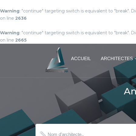
Warning
: "continue" targeting switch is equivalent to "break". 
on line
2636
Warning
: "continue" targeting switch is equivalent to "break". 
on line
2665
ACCUEIL
ARCHITECTES
An