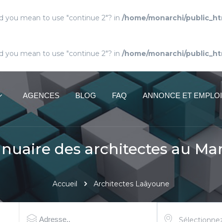
Did you mean to use "continue 2"? in
/home/monarchi/public_ht
Did you mean to use "continue 2"? in
/home/monarchi/public_ht
AGENCES
BLOG
FAQ
ANNONCE ET EMPLOI
nuaire des architectes au Ma
Accueil
Architectes Laâyoune
Sélectionnez 