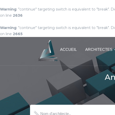
Warning
: "continue" targeting switch is equivalent to "break". 
on line
2636
Warning
: "continue" targeting switch is equivalent to "break". 
on line
2665
ACCUEIL
ARCHITECTES
An