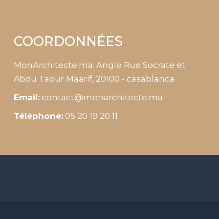
COORDONNÉES
MonArchitecte.ma. Angle Rue Socrate et
Abou Taour Maarif, 20100 - casablanca
Email:
contact@monarchitecte.ma
Téléphone:
05 20 19 20 11