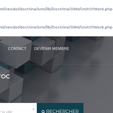
ml/vendor/doctrine/orm/lib/Doctrine/ORM/UnitOfWork.php
Connexion
ml/vendor/doctrine/orm/lib/Doctrine/ORM/UnitOfWork.php
CONTACT
DEVENIR MEMBRE
roc
RECHERCHER
la ville