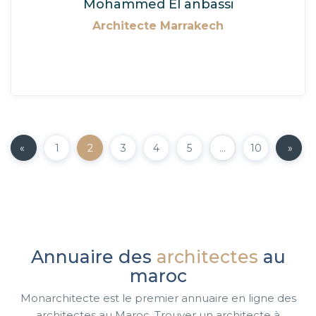
Mohammed El anbassi
Architecte Marrakech
«
1
2
3
4
5
…
10
»
Annuaire des
architectes
au
maroc
Monarchitecte est le premier annuaire en ligne des
architectes au Maroc. Trouver un architecte à