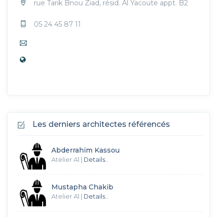
rue Tarik Bnou Ziad, résid. Al Yacoute appt. B2
05 24 45 87 11
Les derniers architectes référencés
Abderrahim Kassou
Atelier A1
|
Details..
Mustapha Chakib
Atelier A1
|
Details..