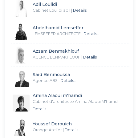
Adil Loulidi
Cabinet Loulidi adil
|
Details..
Abdelhamid Lemseffer
LEMSEFFER ARCHITECTE
|
Details..
Azzam Benmakhlouf
AGENCE BENMAKHLOUF
|
Details..
Saïd Benmoussa
Agence ABS
|
Details..
Amina Alaoui m'hamdi
Cabinet d'architecte Amina Alaoui M'hamdi
|
Details..
Youssef Derouich
Orange Atelier
|
Details..