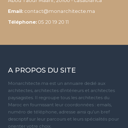
Abou Taour Maarif, 20100 - casablanca
Email:
contact@monarchitecte.ma
Téléphone:
05 20 19 20 11
A PROPOS DU SITE
Monarchitecte.ma est un annuaire dedié aux
architectes, architectes d’intérieurs et architectes
paysagistes. Il regroupe tous les architectes du
Maroc en fournissant leur coordonnées : emails,
numéro de téléphone, adresse ainsi qu’un bref
descriptif sur leur parcours et leurs spécialités pour
orienter votre choix.