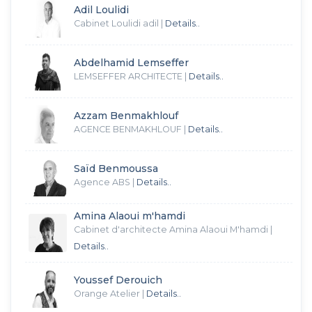
Adil Loulidi
Cabinet Loulidi adil
|
Details..
Abdelhamid Lemseffer
LEMSEFFER ARCHITECTE
|
Details..
Azzam Benmakhlouf
AGENCE BENMAKHLOUF
|
Details..
Saïd Benmoussa
Agence ABS
|
Details..
Amina Alaoui m'hamdi
Cabinet d'architecte Amina Alaoui M'hamdi
|
Details..
Youssef Derouich
Orange Atelier
|
Details..