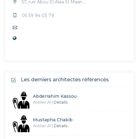
57, rue Abou El Alaa El Maari ,
05 39 94 03 79
Les derniers architectes référencés
Abderrahim Kassou
Atelier A1
|
Details..
Mustapha Chakib
Atelier A1
|
Details..