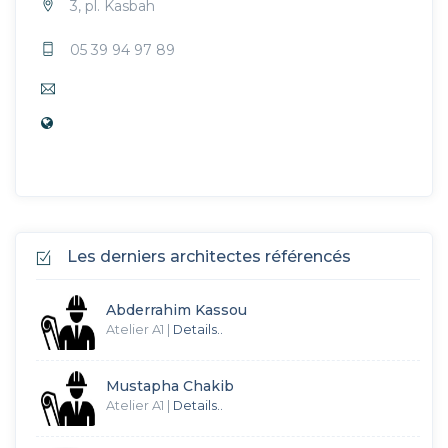
3, pl. Kasbah
05 39 94 97 89
Les derniers architectes référencés
Abderrahim Kassou
Atelier A1
|
Details..
Mustapha Chakib
Atelier A1
|
Details..