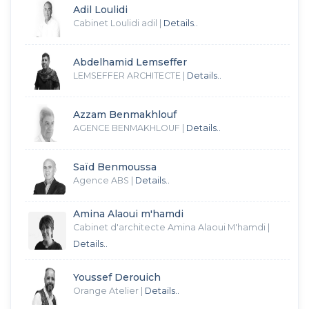
Adil Loulidi
Cabinet Loulidi adil
|
Details..
Abdelhamid Lemseffer
LEMSEFFER ARCHITECTE
|
Details..
Azzam Benmakhlouf
AGENCE BENMAKHLOUF
|
Details..
Saïd Benmoussa
Agence ABS
|
Details..
Amina Alaoui m'hamdi
Cabinet d'architecte Amina Alaoui M'hamdi
|
Details..
Youssef Derouich
Orange Atelier
|
Details..